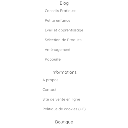
e
t
k
Blog
b
a
e
Conseils Pratiques
o
g
d
o
r
i
Petite enfance
k
a
n
m
Eveil et apprentissage
Sélection de Produits
Aménagement
Papouille
Informations
A propos
Contact
Site de vente en ligne
Politique de cookies (UE)
Boutique