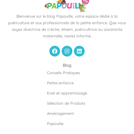
Bienvenue sur le blog Papouille, votre espace dédié à la
puériculture et aux professionnels de la petite enfance. Que vous
soyez directrice de crèche, Atsem, puéricultrice ou assistante
maternelle, restez informé.
F
I
L
a
n
i
c
s
n
e
t
k
Blog
b
a
e
Conseils Pratiques
o
g
d
o
r
i
Petite enfance
k
a
n
m
Eveil et apprentissage
Sélection de Produits
Aménagement
Papouille