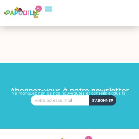
Aller
Conseils Pratiques
Eveil et apprentissage
Sélection de Produits
au
contenu
Abonnez-vous à notre newsletter
Ne manquez rien de nos nouveautés et conseils exclusifs !
Email
S'ABONNER