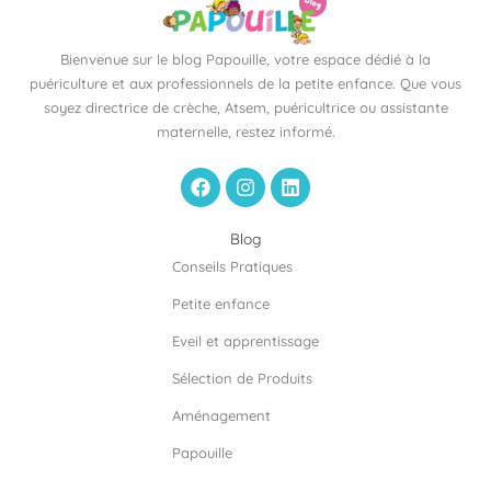
Bienvenue sur le blog Papouille, votre espace dédié à la
puériculture et aux professionnels de la petite enfance. Que vous
soyez directrice de crèche, Atsem, puéricultrice ou assistante
maternelle, restez informé.
F
I
L
a
n
i
c
s
n
e
t
k
Blog
b
a
e
Conseils Pratiques
o
g
d
o
r
i
Petite enfance
k
a
n
m
Eveil et apprentissage
Sélection de Produits
Aménagement
Papouille