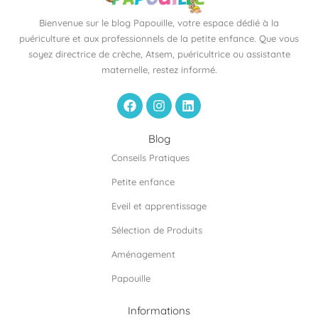
Bienvenue sur le blog Papouille, votre espace dédié à la
puériculture et aux professionnels de la petite enfance. Que vous
soyez directrice de crèche, Atsem, puéricultrice ou assistante
maternelle, restez informé.
F
I
L
a
n
i
c
s
n
e
t
k
Blog
b
a
e
Conseils Pratiques
o
g
d
o
r
i
Petite enfance
k
a
n
m
Eveil et apprentissage
Sélection de Produits
Aménagement
Papouille
Informations