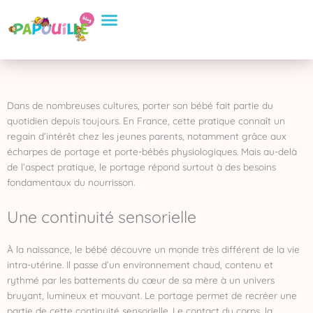
Aller
Conseils Pratiques
Eveil et apprentissage
Sélection de Produits
au
contenu
Dans de nombreuses cultures, porter son bébé fait partie du
quotidien depuis toujours. En France, cette pratique connaît un
regain d’intérêt chez les jeunes parents, notamment grâce aux
écharpes de portage et porte-bébés physiologiques. Mais au-delà
de l’aspect pratique, le portage répond surtout à des besoins
fondamentaux du nourrisson.
Une continuité sensorielle
À la naissance, le bébé découvre un monde très différent de la vie
intra-utérine. Il passe d’un environnement chaud, contenu et
rythmé par les battements du cœur de sa mère à un univers
bruyant, lumineux et mouvant. Le portage permet de recréer une
partie de cette continuité sensorielle. Le contact du corps, la