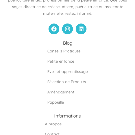
puériculture et aux professionnels de la petite enfance. Que vous
soyez directrice de crèche, Atsem, puéricultrice ou assistante
maternelle, restez informé.
F
I
L
a
n
i
c
s
n
e
t
k
Blog
b
a
e
Conseils Pratiques
o
g
d
o
r
i
Petite enfance
k
a
n
m
Eveil et apprentissage
Sélection de Produits
Aménagement
Papouille
Informations
A propos
Contact