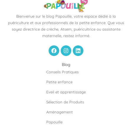
Bienvenue sur le blog Papouille, votre espace dédié à la
puériculture et aux professionnels de la petite enfance. Que vous
soyez directrice de crèche, Atsem, puéricultrice ou assistante
maternelle, restez informé.
F
I
L
a
n
i
c
s
n
e
t
k
Blog
b
a
e
Conseils Pratiques
o
g
d
o
r
i
Petite enfance
k
a
n
m
Eveil et apprentissage
Sélection de Produits
Aménagement
Papouille