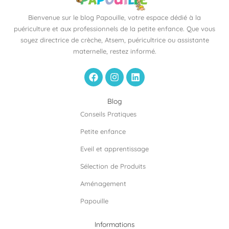
Bienvenue sur le blog Papouille, votre espace dédié à la
puériculture et aux professionnels de la petite enfance. Que vous
soyez directrice de crèche, Atsem, puéricultrice ou assistante
maternelle, restez informé.
F
I
L
a
n
i
c
s
n
e
t
k
Blog
b
a
e
Conseils Pratiques
o
g
d
o
r
i
Petite enfance
k
a
n
m
Eveil et apprentissage
Sélection de Produits
Aménagement
Papouille
Informations