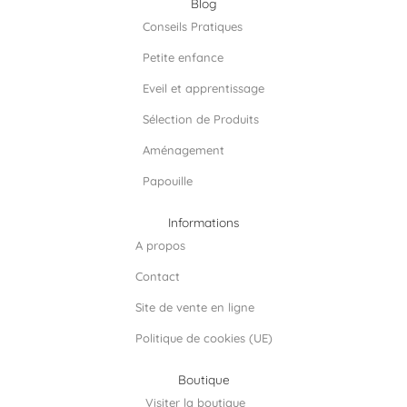
e
t
k
Blog
b
a
e
Conseils Pratiques
o
g
d
o
r
i
Petite enfance
k
a
n
m
Eveil et apprentissage
Sélection de Produits
Aménagement
Papouille
Informations
A propos
Contact
Site de vente en ligne
Politique de cookies (UE)
Boutique
Visiter la boutique