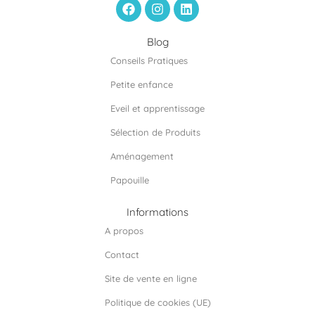
F
I
L
a
n
i
c
s
n
e
t
k
Blog
b
a
e
Conseils Pratiques
o
g
d
o
r
i
Petite enfance
k
a
n
m
Eveil et apprentissage
Sélection de Produits
Aménagement
Papouille
Informations
A propos
Contact
Site de vente en ligne
Politique de cookies (UE)