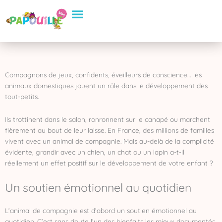
Aller
Conseils Pratiques
Eveil et apprentissage
Sélection de Produits
au
contenu
Compagnons de jeux, confidents, éveilleurs de conscience… les
animaux domestiques jouent un rôle dans le développement des
tout-petits.
Ils trottinent dans le salon, ronronnent sur le canapé ou marchent
fièrement au bout de leur laisse. En France, des millions de familles
vivent avec un animal de compagnie. Mais au-delà de la complicité
évidente, grandir avec un chien, un chat ou un lapin a-t-il
réellement un effet positif sur le développement de votre enfant ?
Un soutien émotionnel au quotidien
L’animal de compagnie est d’abord un soutien émotionnel au
quotidien. C’est sans doute l’un des bienfaits les mieux documentés.