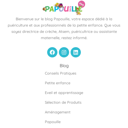
Bienvenue sur le blog Papouille, votre espace dédié à la
puériculture et aux professionnels de la petite enfance. Que vous
soyez directrice de crèche, Atsem, puéricultrice ou assistante
maternelle, restez informé.
F
I
L
a
n
i
c
s
n
e
t
k
Blog
b
a
e
Conseils Pratiques
o
g
d
o
r
i
Petite enfance
k
a
n
m
Eveil et apprentissage
Sélection de Produits
Aménagement
Papouille