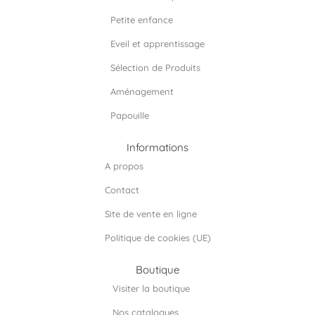
o
g
d
o
r
i
Petite enfance
k
a
n
m
Eveil et apprentissage
Sélection de Produits
Aménagement
Papouille
Informations
A propos
Contact
Site de vente en ligne
Politique de cookies (UE)
Boutique
Visiter la boutique
Nos catalogues