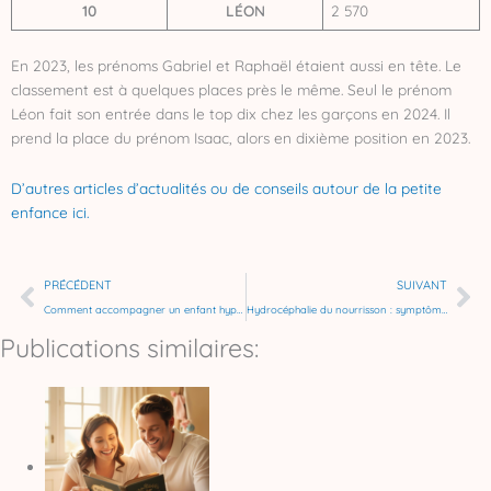
10
LÉON
2 570
En 2023, les prénoms Gabriel et Raphaël étaient aussi en tête. Le
classement est à quelques places près le même. Seul le prénom
Léon fait son entrée dans le top dix chez les garçons en 2024. Il
prend la place du prénom Isaac, alors en dixième position en 2023.
D’autres articles d’actualités ou de conseils autour de la petite
enfance ici.
Précédent
Su
PRÉCÉDENT
SUIVANT
Comment accompagner un enfant hypersensible ?
Hydrocéphalie du nourrisson : symptômes, causes et traitements
Publications similaires: