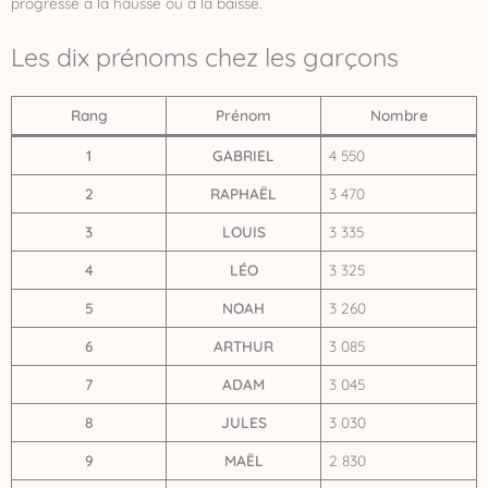
progressé à la hausse ou à la baisse.
Les dix prénoms chez les garçons
Rang
Prénom
Nombre
1
GABRIEL
4 550
2
RAPHAËL
3 470
3
LOUIS
3 335
4
LÉO
3 325
5
NOAH
3 260
6
ARTHUR
3 085
7
ADAM
3 045
8
JULES
3 030
9
MAËL
2 830