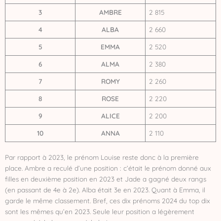
3
AMBRE
2 815
4
ALBA
2 660
5
EMMA
2 520
6
ALMA
2 380
7
ROMY
2 260
8
ROSE
2 220
9
ALICE
2 200
10
ANNA
2 110
Par rapport à 2023, le prénom Louise reste donc à la première
place. Ambre a reculé d’une position : c’était le prénom donné aux
filles en deuxième position en 2023 et Jade a gagné deux rangs
(en passant de 4e à 2e). Alba était 3e en 2023. Quant à Emma, il
garde le même classement. Bref, ces dix prénoms 2024 du top dix
sont les mêmes qu’en 2023. Seule leur position a légèrement