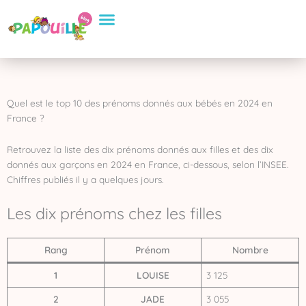
Aller
Conseils Pratiques
Eveil et apprentissage
Sélection de Produits
au
contenu
Quel est le top 10 des prénoms donnés aux bébés en 2024 en
France ?
Retrouvez la liste des dix prénoms donnés aux filles et des dix
donnés aux garçons en 2024 en France, ci-dessous, selon l’INSEE.
Chiffres publiés il y a quelques jours.
Les dix prénoms chez les filles
Rang
Prénom
Nombre
1
LOUISE
3 125
2
JADE
3 055