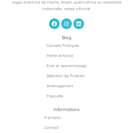
soyez directrice de crèche, Atsem, puéricultrice ou assistante
maternelle, restez informé.
F
I
L
a
n
i
c
s
n
e
t
k
Blog
b
a
e
Conseils Pratiques
o
g
d
o
r
i
Petite enfance
k
a
n
m
Eveil et apprentissage
Sélection de Produits
Aménagement
Papouille
Informations
A propos
Contact