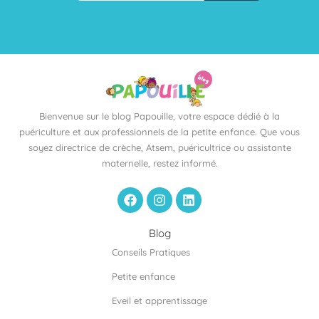
Bienvenue sur le blog Papouille, votre espace dédié à la
puériculture et aux professionnels de la petite enfance. Que vous
soyez directrice de crèche, Atsem, puéricultrice ou assistante
maternelle, restez informé.
F
I
L
a
n
i
c
s
n
e
t
k
Blog
b
a
e
Conseils Pratiques
o
g
d
o
r
i
Petite enfance
k
a
n
m
Eveil et apprentissage