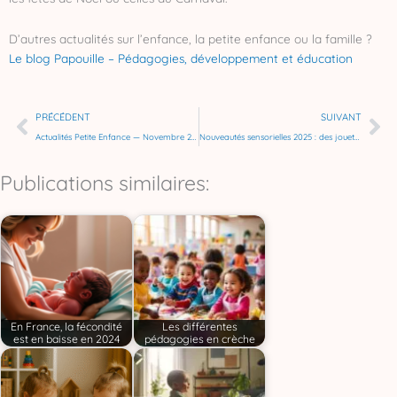
D’autres actualités sur l’enfance, la petite enfance ou la famille ?
Le blog Papouille – Pédagogies, développement et éducation
Précédent
Su
PRÉCÉDENT
SUIVANT
Actualités Petite Enfance — Novembre 2025
Nouveautés sensorielles 2025 : des jouets et jeux sensoriels pour éveiller les sens dès la crèche
Publications similaires:
En France, la fécondité
Les différentes
est en baisse en 2024
pédagogies en crèche