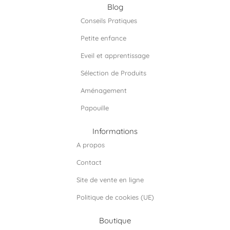
e
t
k
Blog
b
a
e
Conseils Pratiques
o
g
d
o
r
i
Petite enfance
k
a
n
m
Eveil et apprentissage
Sélection de Produits
Aménagement
Papouille
Informations
A propos
Contact
Site de vente en ligne
Politique de cookies (UE)
Boutique