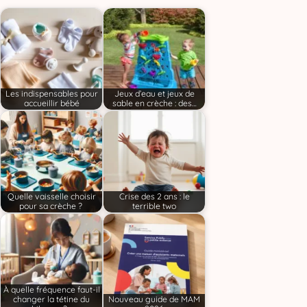
Les indispensables pour
Jeux d’eau et jeux de
accueillir bébé
sable en crèche : des…
Quelle vaisselle choisir
Crise des 2 ans : le
pour sa crèche ?
terrible two
À quelle fréquence faut-il
changer la tétine du
Nouveau guide de MAM