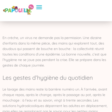
Aller
Conseils Pratiques
Eveil et apprentissage
Sélection de Produits
au
contenu
En crèche, un virus ne demande pas la permission. Une dizaine
d’enfants dans la même pièce, des mains qui explorent tout, des
doudous qui passent de bouche en bouche : la collectivité réunit
toutes les conditions d’une épidémie. La bonne nouvelle, c’est que
l’hygiène ne se joue pas pendant la crise. Elle se prépare dans les
gestes de chaque journée.
Les gestes d’hygiène du quotidien
Le lavage des mains reste la barrière numéro un. À l’arrivée, avant
chaque repas, après le change, après le passage au pot, après le
mouchage : à l’eau et au savon, vingt à trente secondes. Les
solutions hydroalcooliques dépannent les adultes en déplacement,
mais elles ne remplacent pas le savon pour les petites mains.