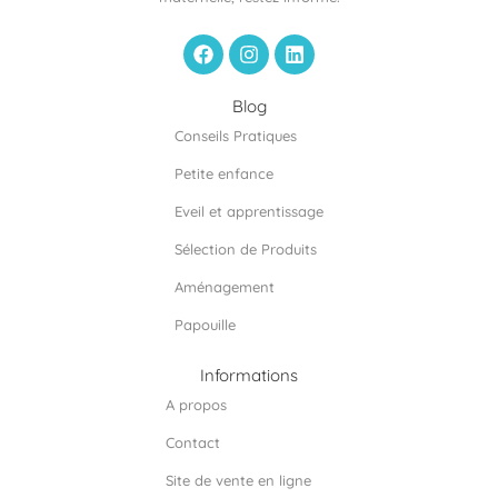
F
I
L
a
n
i
c
s
n
e
t
k
Blog
b
a
e
Conseils Pratiques
o
g
d
o
r
i
Petite enfance
k
a
n
m
Eveil et apprentissage
Sélection de Produits
Aménagement
Papouille
Informations
A propos
Contact
Site de vente en ligne