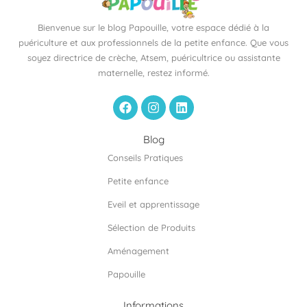
Bienvenue sur le blog Papouille, votre espace dédié à la
puériculture et aux professionnels de la petite enfance. Que vous
soyez directrice de crèche, Atsem, puéricultrice ou assistante
maternelle, restez informé.
F
I
L
a
n
i
c
s
n
e
t
k
Blog
b
a
e
Conseils Pratiques
o
g
d
o
r
i
Petite enfance
k
a
n
m
Eveil et apprentissage
Sélection de Produits
Aménagement
Papouille
Informations