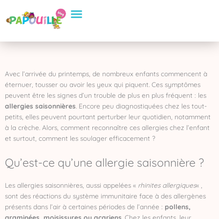
Aller
Conseils Pratiques
Eveil et apprentissage
Sélection de Produits
au
contenu
Avec l’arrivée du printemps, de nombreux enfants commencent à
éternuer, tousser ou avoir les yeux qui piquent. Ces symptômes
peuvent être les signes d’un trouble de plus en plus fréquent : les
allergies saisonnières
. Encore peu diagnostiquées chez les tout-
petits, elles peuvent pourtant perturber leur quotidien, notamment
à la crèche. Alors, comment reconnaître ces allergies chez l’enfant
et surtout, comment les soulager efficacement ?
Qu’est-ce qu’une allergie saisonnière ?
Les allergies saisonnières, aussi appelées «
rhinites allergiques
« ,
sont des réactions du système immunitaire face à des allergènes
présents dans l’air à certaines périodes de l’année :
pollens,
graminées, moisissures ou acariens
. Chez les enfants, leur