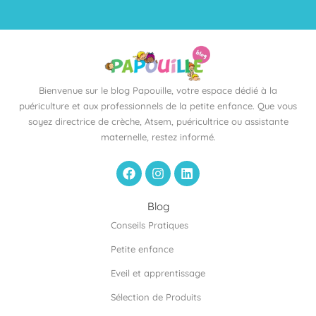
Bienvenue sur le blog Papouille, votre espace dédié à la
puériculture et aux professionnels de la petite enfance. Que vous
soyez directrice de crèche, Atsem, puéricultrice ou assistante
maternelle, restez informé.
F
I
L
a
n
i
c
s
n
e
t
k
Blog
b
a
e
Conseils Pratiques
o
g
d
o
r
i
Petite enfance
k
a
n
m
Eveil et apprentissage
Sélection de Produits