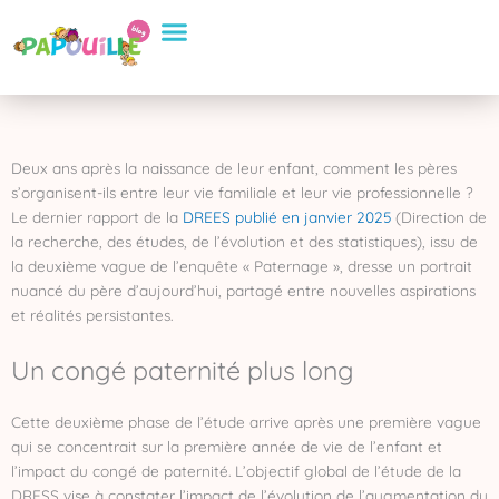
Aller
Conseils Pratiques
Eveil et apprentissage
Sélection de Produits
au
contenu
Deux ans après la naissance de leur enfant, comment les pères
s’organisent-ils entre leur vie familiale et leur vie professionnelle ?
Le dernier rapport de la
DREES publié en janvier 2025
(Direction de
la recherche, des études, de l’évolution et des statistiques), issu de
la deuxième vague de l’enquête « Paternage », dresse un portrait
nuancé du père d’aujourd’hui, partagé entre nouvelles aspirations
et réalités persistantes.
Un congé paternité plus long
Cette deuxième phase de l’étude arrive après une première vague
qui se concentrait sur la première année de vie de l’enfant et
l’impact du congé de paternité. L’objectif global de l’étude de la
DRESS vise à constater l’impact de l’évolution de l’augmentation du