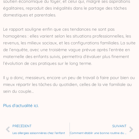
soutien économique du foyer, et celui qui, malgré ses aspirations
égalitaires, reproduit des inégalités dans le partage des tâches
domestiques et parentales.
Le rapport souligne enfin que ces tendances ne sont pas
homogènes : elles varient selon les situations professionnelles, les
revenus, les milieux sociaux, et les configurations familiales. La suite
de l’enquête, avec une troisième vague prévue après l’entrée en
maternelle des enfants suivis, permettra d’évaluer plus finement
l’évolution de ces pratiques sur le long terme.
Il y a donc, messieurs, encore un peu de travail à faire pour bien ou
mieux répartir les tâches du quotidien, celles de la vie familiale au
sein du couple…
Plus d’actualité ici.
Précédent
Su
PRÉCÉDENT
SUIVANT
Les allergies saisonnières chez l’enfant
Comment établir une bonne routine du coucher pour votre enfant