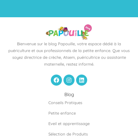
Bienvenue sur le blog Papouille, votre espace dédié à la
puériculture et aux professionnels de la petite enfance. Que vous
soyez directrice de crèche, Atsem, puéricultrice ou assistante
maternelle, restez informé.
F
I
L
a
n
i
c
s
n
e
t
k
Blog
b
a
e
Conseils Pratiques
o
g
d
o
r
i
Petite enfance
k
a
n
m
Eveil et apprentissage
Sélection de Produits