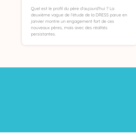
Quel est le profil du père d’aujourd’hui ? La
deuxième vague de l’étude de la DRESS parue en
janvier montre un engagement fort de ces
nouveaux pères, mais avec des réalités
persistantes.