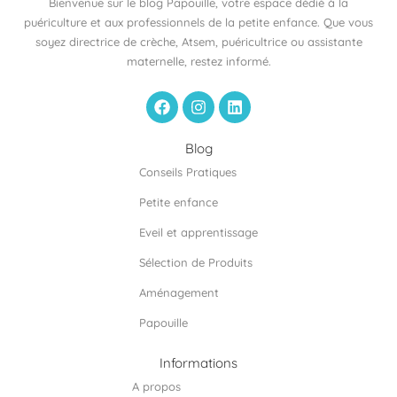
Bienvenue sur le blog Papouille, votre espace dédié à la
puériculture et aux professionnels de la petite enfance. Que vous
soyez directrice de crèche, Atsem, puéricultrice ou assistante
maternelle, restez informé.
F
I
L
a
n
i
c
s
n
e
t
k
Blog
b
a
e
Conseils Pratiques
o
g
d
o
r
i
Petite enfance
k
a
n
m
Eveil et apprentissage
Sélection de Produits
Aménagement
Papouille
Informations
A propos