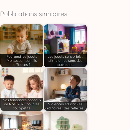
Publications similaires:
Pourquoi les jouets
Les jouets sensoriels :
Montessori sont ils
stimuler les sens des
efficaces ?
tout-petits.
Nos tendances cadeaux
de Noël 2025 pour les
Violences éducatives
tout-petits
ordinaires : des réflexes…