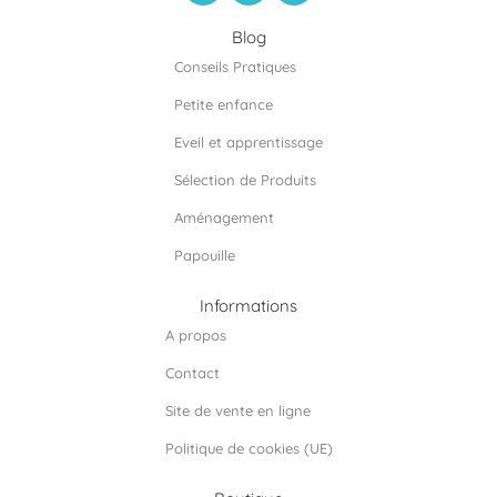
c
s
n
e
t
k
Blog
b
a
e
Conseils Pratiques
o
g
d
o
r
i
Petite enfance
k
a
n
m
Eveil et apprentissage
Sélection de Produits
Aménagement
Papouille
Informations
A propos
Contact
Site de vente en ligne
Politique de cookies (UE)