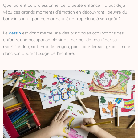
Quel parent ou professionnel de la petite enfance n’a pas déjà
vécu ces grands moments d’émotion en découvrant l’oeuvre du
bambin sur un pan de mur peut-être trop blanc à son goût ?
Le
dessin
est donc même une des principales occupations des
enfants, une occupation plaisir qui permet de peaufiner sa
motricité fine, sa tenue de crayon, pour aborder son graphisme et
donc son apprentissage de l’écriture.