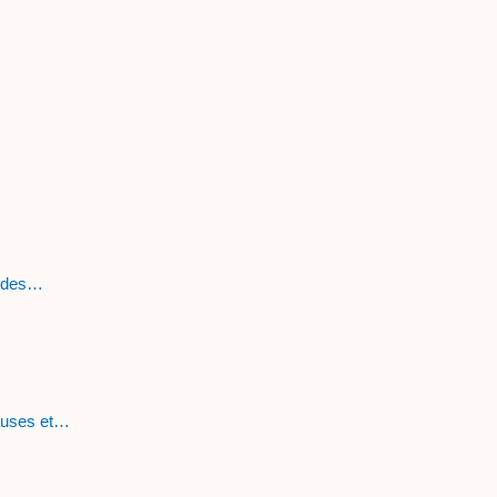
s des…
auses et…