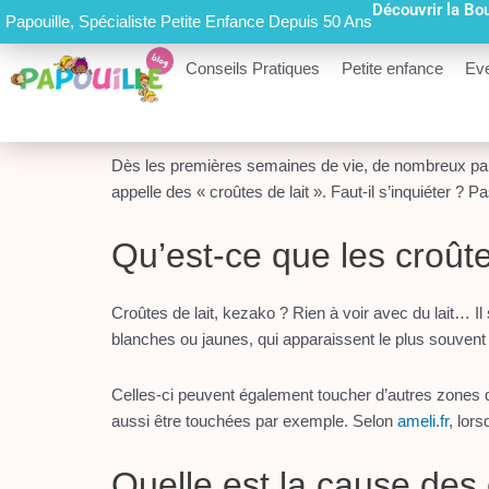
Découvrir la Bo
Aller
Papouille, Spécialiste Petite Enfance Depuis 50 Ans
au
contenu
Conseils Pratiques
Petite enfance
Eve
Dès les premières semaines de vie, de nombreux pare
appelle des « croûtes de lait ». Faut-il s’inquiéter ?
Qu’est-ce que les croûte
Croûtes de lait, kezako ? Rien à voir avec du lait… I
blanches ou jaunes, qui apparaissent le plus souvent
Celles-ci peuvent également toucher d’autres zones d
aussi être touchées par exemple. Selon
ameli.fr
, lor
Quelle est la cause des 