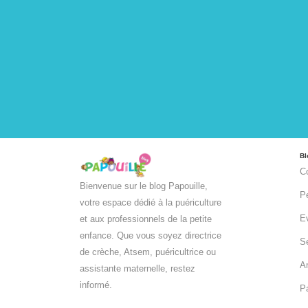
Bl
C
Bienvenue sur le blog Papouille,
P
votre espace dédié à la puériculture
Ev
et aux professionnels de la petite
enfance. Que vous soyez directrice
Sé
de crèche, Atsem, puéricultrice ou
A
assistante maternelle, restez
informé.
Pa