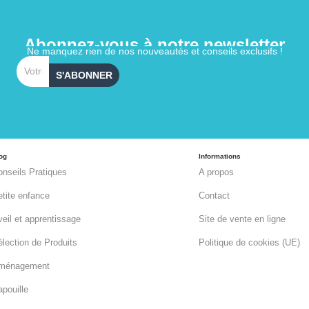
Abonnez-vous à notre newsletter
Ne manquez rien de nos nouveautés et conseils exclusifs !
Email
S'ABONNER
og
Informations
onseils Pratiques
A propos
etite enfance
Contact
eil et apprentissage
Site de vente en ligne
lection de Produits
Politique de cookies (UE)
ménagement
pouille