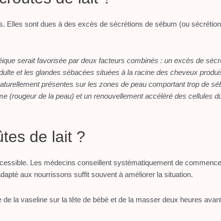
es. Elles sont dues à des excès de sécrétions de sébum (ou sécrétio
éique serait favorisée par deux facteurs combinés : un excès de séc
dulte et les glandes sébacées situées à la racine des cheveux produis
naturellement présentes sur les zones de peau comportant trop de s
me (rougeur de la peau) et un renouvellement accéléré des cellules d
tes de lait ?
t accessible. Les médecins conseillent systématiquement de commenc
apté aux nourrissons suffit souvent à améliorer la situation.
tre de la vaseline sur la tête de bébé et de la masser deux heures ava