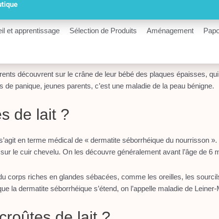
utique
il et apprentissage
Sélection de Produits
Aménagement
Papo
nts découvrent sur le crâne de leur bébé des plaques épaisses, qui
 Pas de panique, jeunes parents, c’est une maladie de la peau bénigne.
s de lait ?
l s’agit en terme médical de « dermatite séborrhéique du nourrisson 
 sur le cuir chevelu. On les découvre généralement avant l’âge de 6 
u corps riches en glandes sébacées, comme les oreilles, les sourcil
sque la dermatite séborrhéique s’étend, on l’appelle maladie de Leine
croûtes de lait ?