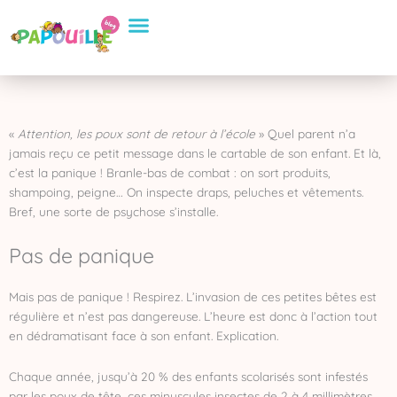
Aller
Conseils Pratiques
Eveil et apprentissage
Sélection de Produits
au
contenu
«
Attention, les poux sont de retour à l’école
» Quel parent n’a
jamais reçu ce petit message dans le cartable de son enfant. Et là,
c’est la panique ! Branle-bas de combat : on sort produits,
shampoing, peigne… On inspecte draps, peluches et vêtements.
Bref, une sorte de psychose s’installe.
Pas de panique
Mais pas de panique ! Respirez. L’invasion de ces petites bêtes est
régulière et n’est pas dangereuse. L’heure est donc à l’action tout
en dédramatisant face à son enfant. Explication.
Chaque année, jusqu’à 20 % des enfants scolarisés sont infestés
par les poux de tête, ces minuscules insectes de 2 à 4 millimètres.