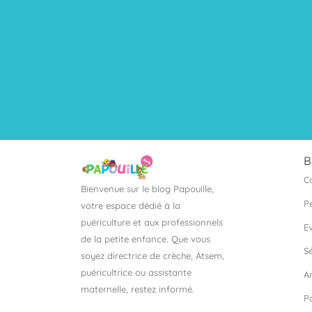
B
C
Bienvenue sur le blog Papouille,
P
votre espace dédié à la
puériculture et aux professionnels
E
de la petite enfance. Que vous
S
soyez directrice de crèche, Atsem,
puéricultrice ou assistante
A
maternelle, restez informé.
P