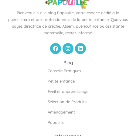
Bienvenue sur le blog Papouille, votre espace dédié à la
puériculture et aux professionnels de la petite enfance. Que vous
soyez directrice de crèche, Atsem, puéricultrice ou assistante
maternelle, restez informé.
F
I
L
a
n
i
c
s
n
e
t
k
Blog
b
a
e
Conseils Pratiques
o
g
d
o
r
i
Petite enfance
k
a
n
m
Eveil et apprentissage
Sélection de Produits
Aménagement
Papouille