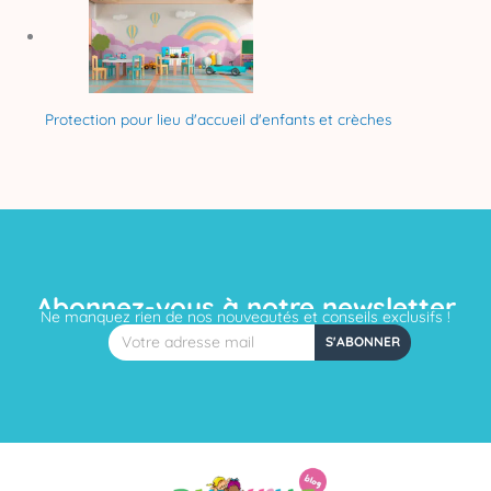
Protection pour lieu d'accueil d'enfants et crèches
Abonnez-vous à notre newsletter
Ne manquez rien de nos nouveautés et conseils exclusifs !
Email
S'ABONNER