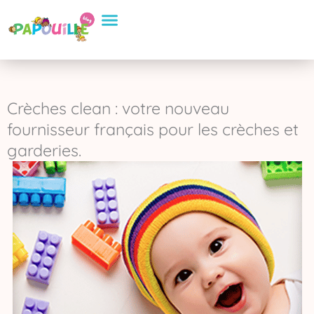
Aller
Conseils Pratiques
Eveil et apprentissage
Sélection de Produits
au
contenu
Crèches clean : votre nouveau
fournisseur français pour les crèches et
garderies.