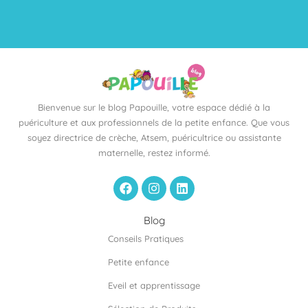
Bienvenue sur le blog Papouille, votre espace dédié à la
puériculture et aux professionnels de la petite enfance. Que vous
soyez directrice de crèche, Atsem, puéricultrice ou assistante
maternelle, restez informé.
F
I
L
a
n
i
c
s
n
e
t
k
Blog
b
a
e
Conseils Pratiques
o
g
d
o
r
i
Petite enfance
k
a
n
m
Eveil et apprentissage